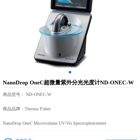
NanoDrop OneC超微量紫外分光光度计ND-ONEC-W
商品货号： ND-ONEC-W
商品品牌：Thermo Fisher
NanoDrop OneC Microvolume UV-Vis Spectrophotometer