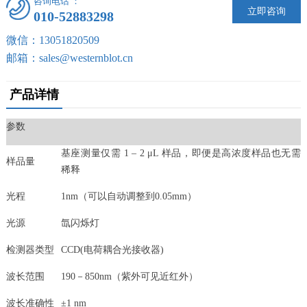
咨询电话 ：
立即咨询
010-52883298
微信：13051820509
邮箱：sales@westernblot.cn
产品详情
参数
基座测量仅需 1 – 2 μL 样品，即便是高浓度样品也无需
样品量
稀释
光程
1nm（可以自动调整到0.05mm）
光源
氙闪烁灯
检测器类型
CCD(电荷耦合光接收器)
波长范围
190－850nm（紫外可见近红外）
波长准确性
±1 nm